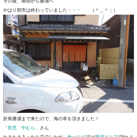
その後、御宿から勝浦へ
やはり朝市は終わっていました・・・ （＾＿＾；）
折角勝浦まで来たので、海の幸を頂きました！
「割烹 中むら」
さん
たまたま入ったお店でしたが、
食べログ
では
勝浦エリア
でNo,１