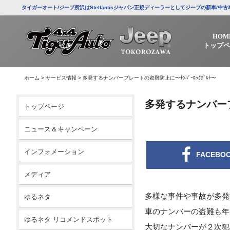
タイガーオート/ジープ所沢はStellantisジャパン正規ディーラーとしてジープの新車
HOM
トップペ
ホーム
>
サービス情報
>
多発するナンバープレートの盗難防止に〜ﾅﾝﾊﾞｰﾛｯｸﾎﾞﾙﾄ〜
多発するナンバープレ
トップページ
ニュース＆キャンペーン
インフォメーション
FACEBO
メディア
多様な事件や事故が多発
ゆるネタ
車のナンバーの盗難も年
ゆるネタ リコメンドスポット
大切なナンバーが２次犯