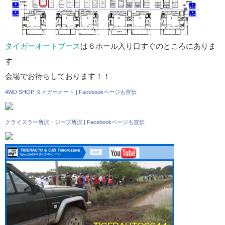
タイガーオートブース
は６ホール入り口すぐのところにありま
す
会場でお待ちしております！！
4WD SHOP タイガーオート
|
Facebookページも宣伝
クライスラー所沢・ジープ所沢
|
Facebookページも宣伝