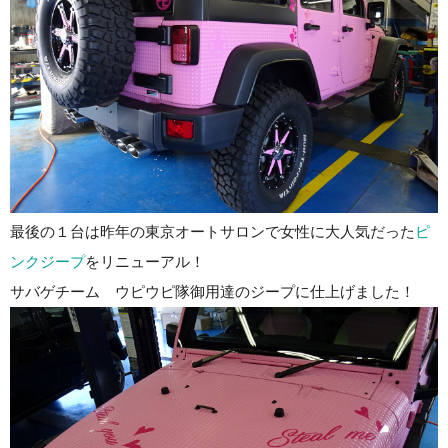
最後の１台は昨年の東京オートサロンで女性に大人気だった
ピ
ンクジープ
をリニューアル！
サバゲチーム ウピウピ隊御用達のジープに仕上げました！