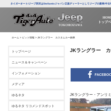
タイガーオート/ジープ所沢はStellantisジャパン正規ディーラーとしてジープの新車
HOM
トップペ
ホーム
>
ピット情報
>
JKラングラー カスタムカー納車
JKラングラー 
トップページ
ニュース＆キャンペーン
インフォメーション
FACEBO
メディア
JKラングラー・アンリ
ゆるネタ
ゆるネタ リコメンドスポット