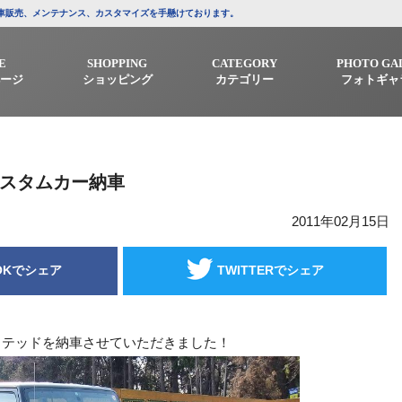
/中古車販売、メンテナンス、カスタマイズを手懸けております。
E
SHOPPING
CATEGORY
PHOTO GA
ージ
ショッピング
カテゴリー
フォトギャ
カスタムカー納車
2011年02月15日
OKでシェア
TWITTERでシェア
ミテッドを納車させていただきました！