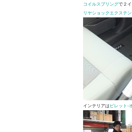
コイルスプリング
で２イ
リヤショックエクステン
インテリアは
ビレット-