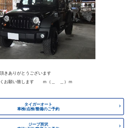
きありがとうございます
願い致します ｍ（＿ ＿）ｍ
タイガーオート
車検/点検/整備のご予約
ジープ所沢