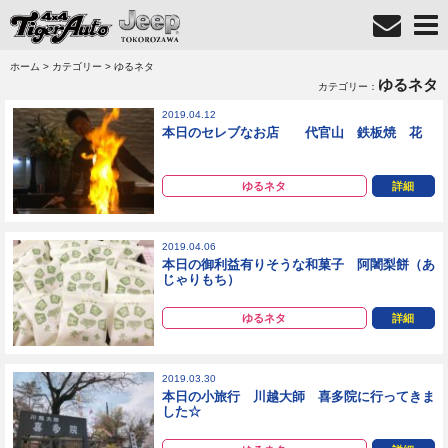
ホーム
>
カテゴリー
> ゆるネタ
ゆるネタ
カテゴリー：
2019.04.12
本日のセレブなお店 代官山 鉄板焼 花
ゆるネタ
詳細
2019.04.06
本日の御利益有りそうな和菓子 阿闍梨餅（あ
じゃりもち）
ゆるネタ
詳細
2019.03.30
本日の小旅行 川越大師 喜多院に行ってきま
した☆