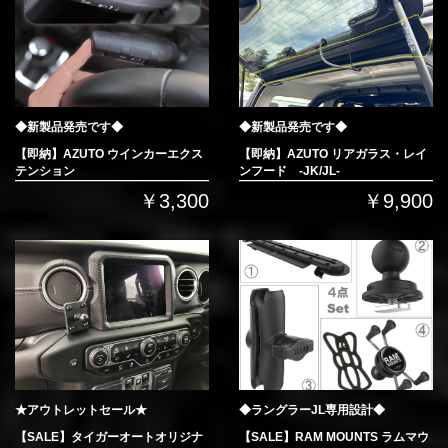
◆新製品発売です◆
◆新製品発売です◆
【即納】AZUTO ウインカーエクス
【即納】AZUTO リアガラス・レイ
テンション
ンフード -JK/JL-
￥3,300
￥9,900
★アウトレットセール★
◆ラングラーJL専用設計◆
【SALE】タイガーオートオリジナ
【SALE】RAM MOUNTS ラムマウ