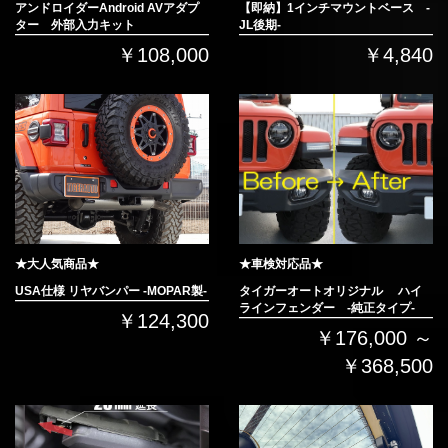
アンドロイダーAndroid AVアダプ
【即納】1インチマウントベース -
ター 外部入力キット
JL後期-
￥108,000
￥4,840
★大人気商品★
★車検対応品★
USA仕様 リヤバンパー -MOPAR製-
タイガーオートオリジナル ハイ
ラインフェンダー -純正タイプ-
￥124,300
￥176,000 ～
￥368,500