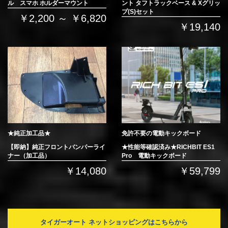
ル スマホ ホルダーマウント
ント タフトラックベース & Xグリッ
プ(S)セット
￥2,200 ～ ￥6,820
￥19,140
★純正加工品★
免許不要の電動キックボード
【即納】純正フロントバンパーライ
★性能等確認済み★RICHBIT ES1
ナー（加工品）
Pro 電動キックボード
￥14,080
￥59,799
タイガーオート ネットショッピングはこちらから