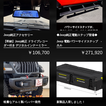
Jeep純正アクセサリー
◆Jeep純正電動ステップ登場◆
【即納】Jeep純正 ドライブレコー
Jeep 電動パワーサイドステップ -
ダー付き デジタルインナーミラー
JL4-
￥106,700
￥271,920
軽量なアルミ製バンパー発売
新製品入荷しました！