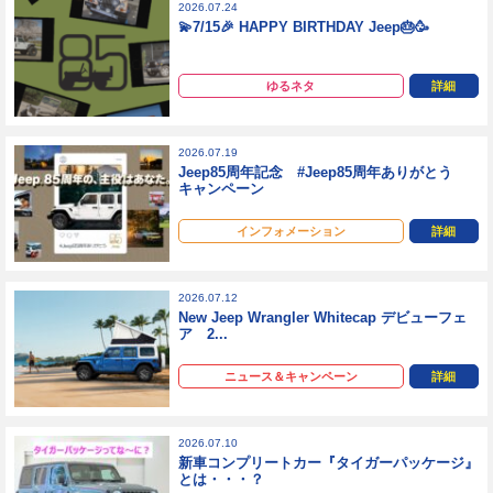
2026.07.24
💫7/15🎉 HAPPY BIRTHDAY Jeep🎂🥳
ゆるネタ
詳細
2026.07.19
Jeep85周年記念 #Jeep85周年ありがとう
キャンペーン
インフォメーション
詳細
2026.07.12
New Jeep Wrangler Whitecap デビューフェ
ア 2...
ニュース＆キャンペーン
詳細
2026.07.10
新車コンプリートカー『タイガーパッケージ』
とは・・・？