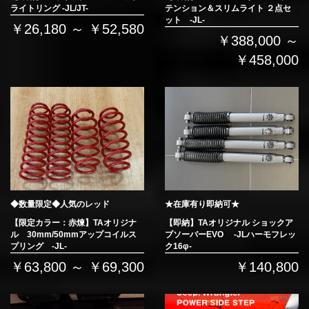
ライトリング -JL/JT-
テンション＆スリムライト ２点セ
ット -JL-
￥26,180 ～ ￥52,580
￥388,000 ～
￥458,000
◆数量限定◆人気のレッド
★在庫有り即納可★
【限定カラー：赤煉】TAオリジナ
【即納】TAオリジナル ショックア
ル 30mm/50mmアップコイルス
ブソーバーEVO -JLハーモフレッ
プリング -JL-
ク16φ-
￥63,800 ～ ￥69,300
￥140,800