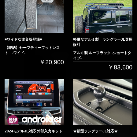
■ワイドな改良版登場■
軽量なアルミ製 ラングラーJL専用
設計
【即納】セーフティーフットレス
ト -ワイド-
アルミ製 ルーフラック -ショートタ
イプ-
￥20,900
￥83,600
2024モデルJL対応 外部入力キット
★新型ラングラーJL対応★