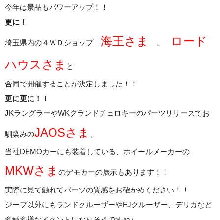
今年は景品もパワーアップ！！
更に！
海王さま
ロード
埼玉県内の４ＷＤショップ
、
ハウスさま
と
合同で開催することが決定しました！！
更に更に！！
JKラングラーやWKグランドチェロキーのパーツリリースでお
JAOSさま
馴染みの
、
当社DEMOカーにも装着している、ホイールメーカーの
MKWさま
のデモカーの展示もあります！！
実際に見て触れてパーツの質感をお確かめください！！
ジープ以外にもランドクルーザーやFJクルーザー、デリカなど
多種多様なイベントになりそうですね♪