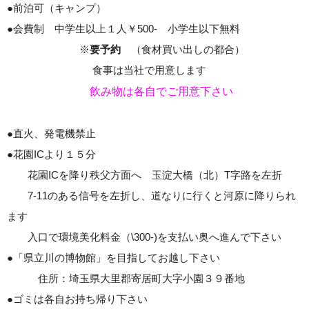
●前泊可（キャンプ）
●会費制 中学生以上１人￥500- 小学生以下無料
※
要予約
（食材買い出しの都合）
食事は当社で用意します
飲み物は各自でご用意下さい
●直火、発電機禁止
●花園ICより１５分
花園ICを降り秩父方面へ 玉淀大橋（北）T字路を左折
7-11のある信号を左折し、道なりに行くと河原に降りられ
ます
入口で環境美化料金（\300-)を支払い奥へ進んで下さい
●「県立川の博物館」を目指してお越し下さい
住所：埼玉県大里郡寄居町大字小園３９番地
●ゴミは各自お持ち帰り下さい