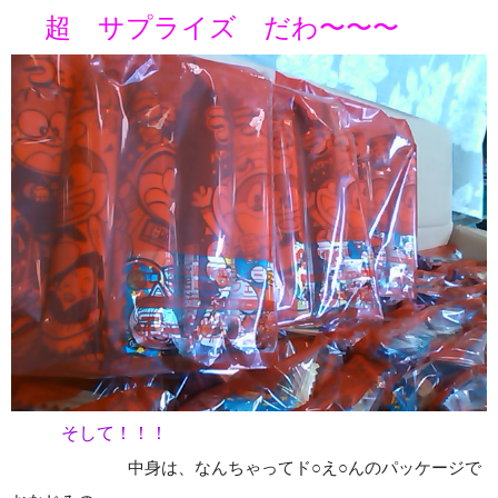
超 サプライズ だわ〜〜〜
そして！！！
中身は、なんちゃってド○え○んのパッケージで