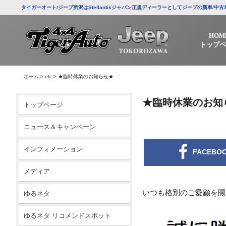
タイガーオート/ジープ所沢はStellantisジャパン正規ディーラーとしてジープの新車
HOM
トップペ
ホーム
>
etc
>
★臨時休業のお知らせ★
★臨時休業のお知
トップページ
ニュース＆キャンペーン
インフォメーション
FACEBO
メディア
いつも格別のご愛顧を賜
ゆるネタ
ゆるネタ リコメンドスポット