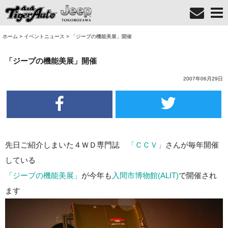
ホーム
>
イベントニュース
>
「ジープの機能美展」開催
「ジープの機能美展」開催
2007年06月29日
先日ご紹介しまいた４ＷＤ専門誌
「ＣＣＶ」
さんが毎年開催
している
「ジープの機能美展」
が今年も
入間市博物館(ALIT)
で開催され
ます