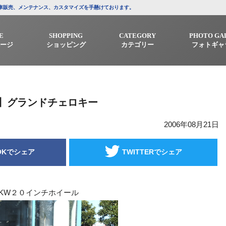
/中古車販売、メンテナンス、カスタマイズを手懸けております。
E
SHOPPING
CATEGORY
PHOTO GA
ージ
ショッピング
カテゴリー
フォトギャ
】グランドチェロキー
2006年08月21日
OKでシェア
TWITTERでシェア
KW２０インチホイール