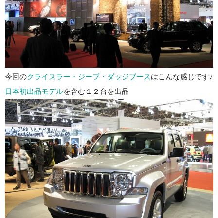
今回の
クライスラー・ジープ・ダッジブース
はこんな感じです♪
日本初出品モデル
を含む１２台を出品