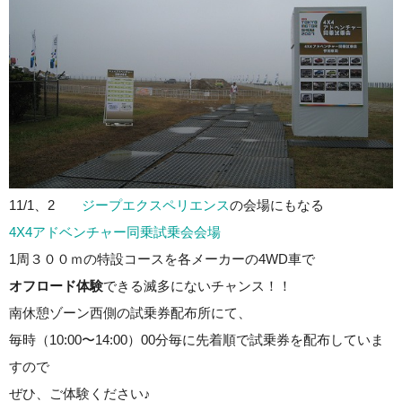
11/1、2
ジープエクスペリエンス
の会場にもなる
4X4アドベンチャー同乗試乗会会場
1周３００ｍの特設コースを各メーカーの4WD車で
オフロード体験
できる滅多にないチャンス！！
南休憩ゾーン西側の試乗券配布所にて、
毎時（10:00〜14:00）00分毎に先着順で試乗券を配布していま
すので
ぜひ、ご体験ください♪