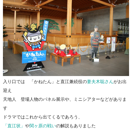
入り口では 「かねたん」と直江兼続役の
妻夫木聡さん
がお出
迎え
天地人 登場人物のパネル展示や、ミニシアターなどがありま
す
ドラマではこれから出てくるであろう、
「直江状」
や
関ヶ原の戦い
の解説もありました