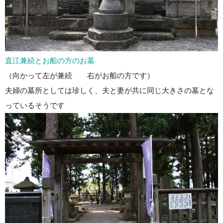
直江兼続とお船の方のお墓
（向かって左が兼続 右がお船の方です）
夫婦の墓所としては珍しく、夫と妻が共に同じ大きさの墓とな
っているそうです