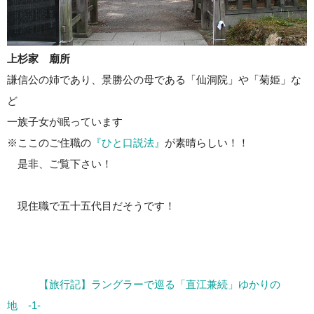
上杉家 廟所
謙信公の姉であり、景勝公の母である「仙洞院」や「菊姫」な
ど
一族子女が眠っています
※ここのご住職の
『ひと口説法』
が素晴らしい！！
是非、ご覧下さい！
現住職で五十五代目だそうです！
【旅行記】ラングラーで巡る「直江兼続」ゆかりの
地 -1-