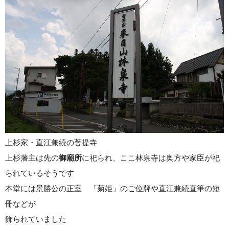
上杉家・直江兼続の菩提寺
上杉藩主は先の
御廟所
に祀られ、ここ林泉寺は奥方や家臣が祀
られているそうです
本堂には景勝公の正室 「菊姫」のご位牌や直江兼続直筆の短
冊などが
飾られていました