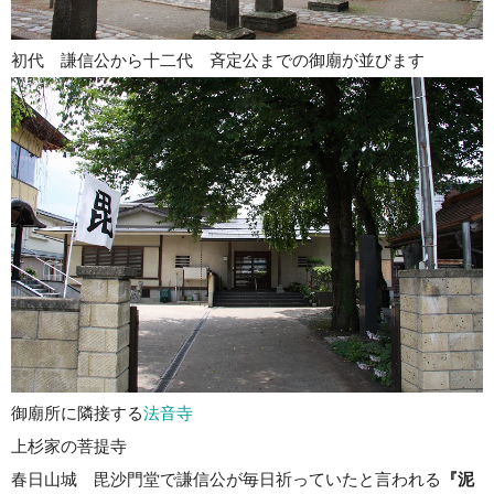
初代 謙信公から十二代 斉定公までの御廟が並びます
御廟所に隣接する
法音寺
上杉家の菩提寺
春日山城 毘沙門堂で謙信公が毎日祈っていたと言われる
『泥