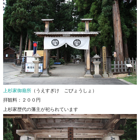
上杉家御廟所
（うえすぎけ ごびょうしょ）
拝観料：２００円
上杉家歴代の藩主が祀られています