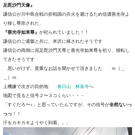
足毘沙門天像』
謙信公が川中島合戦の折戦国の兵火を避けるため信濃善光寺よ
り移し尊崇された、
『善光寺如来尊』
が祀られていました！！
謙信公のご遺骸と共に、米沢に移されたそうです
謙信公の両側に泥足毘沙門天尊と善光寺如来尊を祀り、移転し
てきたそうです
思いがけず、貴重なお話を聞かせて頂きました ｍ（＿
＿）ｍ
上機嫌で次ぎの目的地
春日山 林泉寺
へ
地図で見ると信号２〜３コくらい・・・
「すぐだろ〜♪」と思っていたんですが、その信号が
全然ないっ
っっ
！！
汗をカキカキようやく到着。。。