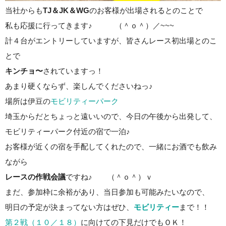
当社からも
TJ＆JK＆WG
のお客様が出場されるとのことで
私も応援に行ってきます♪ （＾ｏ＾）／~~~
計４台がエントリーしていますが、皆さんレース初出場とのこ
とで
キンチョ〜
されていますっ！
あまり硬くならず、楽しんでくださいねっ♪
場所は伊豆の
モビリティーパーク
埼玉からだとちょっと遠いいので、今日の午後から出発して、
モビリティーパーク付近の宿で一泊♪
お客様が近くの宿を手配してくれたので、一緒にお酒でも飲み
ながら
レースの作戦会議
ですね♪ （＾ｏ＾）ｖ
まだ、参加枠に余裕があり、当日参加も可能みたいなので、
明日の予定が決まってない方はぜひ、
モビリティー
まで！！
第２戦（１０／１８）
に向けての下見だけでもＯＫ！