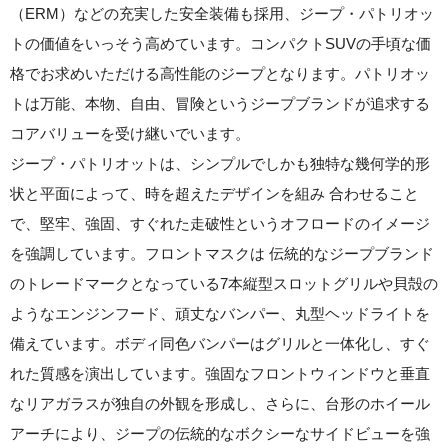
（ERM）などの充実した安全装備も採用、ジープ・パトリオッ
トの価値をいっそう高めています。コンパクトSUVの手頃な価
格でお求めいただける高性能のジープとなります。パトリオッ
トは万能、本物、自由、冒険というジープブランドが追求する
コアバリューを受け継いでいます。
ジープ・パトリオットは、シンプルでしかも独特な幾何学的形
状と平面によって、時を超えたデザインを組み 合わせること
で、堅牢、強固、すぐれた走破性というオフロードのイメージ
を強調しています。フロントマスクは 伝統的なジープブランド
のトレードマークとなっている7本縦型スロットグリルや貝殻の
ようなエンジンフード、頑丈なバンパー、丸型ヘッドライトを
備えています。ボディ同色バンパーはグリルと一体化し、すぐ
れた質感を演出しています。強固なフロントウィンドウと垂直
なリアガラスが独自の外観を形成し、さらに、台形のホイール
アーチにより、ジープの伝統的なボクシーなサイドビューを強