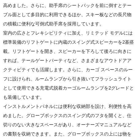
高めました。さらに、助手席のシートバックを前に倒すとテー
ブル面として多目的に利用できるほか、スキー板などの長尺物
の積載に便利な可倒式助手席を採用しています。
室内の広さとフレキシビリティに加え、リミテッド モデルには
標準装備のリフトゲートに内蔵のスイング式スピーカーを2基搭
載。リフトゲートを開き、スピーカーを下ろして後ろに向きに
すれば、テールゲートパーティなど、さまざまなアウトドアア
クティビティでも活躍します。さらに、カーゴ スペースのルー
フに設けられ、ルームランプから引き抜いてフラッシュライト
として使用できる充電式脱着カーゴルームランプを2グレードと
も装備しています。
インストルメントパネルには便利な収納部を設け、利便性を高
めました。グローブボックスのスイング式のフタを開くと、仕
切りのない大きなスペースがあり、オーナーズマニュアルなど
の書類を収納できます。また、グローブボックスの上には物を