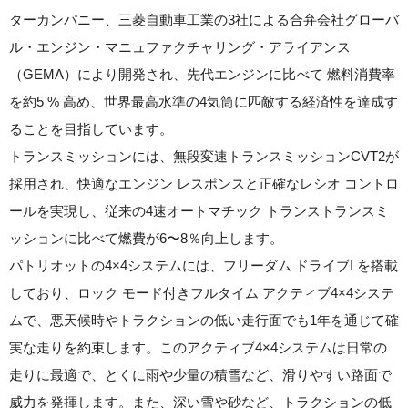
ターカンパニー、三菱自動車工業の3社による合弁会社グローバ
ル・エンジン・マニュファクチャリング・アライアンス
（GEMA）により開発され、先代エンジンに比べて 燃料消費率
を約5 % 高め、世界最高水準の4気筒に匹敵する経済性を達成す
ることを目指しています。
トランスミッションには、無段変速トランスミッションCVT2が
採用され、快適なエンジン レスポンスと正確なレシオ コントロ
ールを実現し、従来の4速オートマチック トランストランスミ
ッションに比べて燃費が6〜8％向上します。
パトリオットの4×4システムには、フリーダム ドライブI を搭載
しており、ロック モード付きフルタイム アクティブ4×4システ
ムで、悪天候時やトラクションの低い走行面でも1年を通じて確
実な走りを約束します。このアクティブ4×4システムは日常の
走りに最適で、とくに雨や少量の積雪など、滑りやすい路面で
威力を発揮します。また、深い雪や砂など、トラクションの低