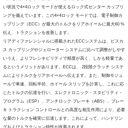
い状況で4×4ロック モードが使えるロック式センター カップリ
ングを備えています。この4×4ロック モードでは、電子制御カ
ップリング（ECC）が最大のトルクをリアホイールに最大60 %
伝え、トラクションを改善します。
リアディファレンシャルに搭載されたECCシステムは、ビスカ
ス カップリングやジェローター システムに比べて調整がしやす
いうえ、よりフレシキビリティで精度が高く、しかも軽量であ
るというメリットがあります。ECCは、 2段階クラッチ システ
ムによりトルクをリアホイールへ伝えます。また、制御モジュ
ールで車速、回転半径、ホイール スリップを計算し、これに応
じたトルクの伝達を行い、エレクトロニック・スタビリティ・
プログラム（ESP）、アンチロック ブレーキ（ABS）、ブレー
キ トラクション コントロールとの高度な相互作用により、必要
な量のトルクを確実に伝達します。これによって、ハンドリン
グおよびトラクション特性が改善されます。