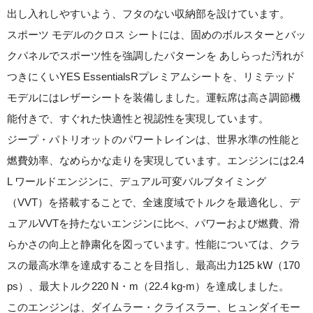
出し入れしやすいよう、フタのない収納部を設けています。
スポーツ モデルのクロス シートには、固めのボルスターとバッ
クパネルでスポーツ性を強調したパターンを あしらった汚れが
つきにくいYES EssentialsRプレミアムシートを、リミテッド
モデルにはレザーシートを装備しました。運転席は高さ調節機
能付きで、すぐれた快適性と視認性を実現しています。
ジープ・パトリオットのパワートレインは、世界水準の性能と
燃費効率、なめらかな走りを実現しています。エンジンには2.4
L ワールドエンジンに、デュアル可変バルブタイミング
（VVT）を搭載することで、全速度域でトルクを最適化し、デ
ュアルVVTを持たないエンジンに比べ、パワーおよび燃費、滑
らかさの向上と静粛化を図っています。性能については、クラ
スの最高水準を達成することを目指し、最高出力125 kW（170
ps）、最大トルク220 N・m（22.4 kg-m）を達成しました。
このエンジンは、ダイムラー・クライスラー、ヒュンダイモー