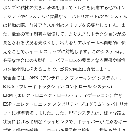
ポンプや粘性の大きい液体を用いてトルクを伝達する他のオン
デマンド4×4システムとは異なり、パトリオットの4×4システム
は起動の際、前後アクスル間のスリップを必要としません。ま
た、最新の電子制御を駆使して、より大きなトラクションが必
要とされる状況を先取りし、出力をリアホイールへ自動的に伝
えることでホイール スリップに対処します。このシステムは、
必要な場合にのみ動作し、パワーロスの要因となる摩擦や慣性
力を最小限に抑えることで、燃費の向上に貢献します。
安全面では、ABS（アンチロック ブレーキング システム）、
BTCS（ブレーキ トラクション コントロール システム）、
ERM（エレクトロニック・ロール・ミティゲーション）付き
ESP（エレクトロニック スタビリティ プログラム）をパトリオ
ットに標準装備しました。また、ESPシステムは、様々な路面
状況における過酷なドライビングで、ドライバーが 進路をキー
プする操作を補助し、ロールを電子的に抑制し、横転を防止さ