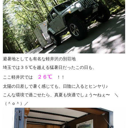
避暑地としても有名な軽井沢の別荘地
埼玉では３５℃を越える猛暑日だったこの日も、
２６℃
ここ軽井沢では
！！
太陽の日差しで暑く感じても、日陰に入るとヒンヤリ♪
こんな環境で過ごせたら、真夏も快適でしょう〜ねぇ〜 ＼
（＾ｏ＾）／