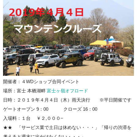
開催者：４WDショップ合同イベント
場所：富士 本栖湖畔
富士ヶ嶺オフロード
日時：２０１９年４月４日（木）雨天決行 ※平日開催です
ゲートオープン 9：00 クローズ 16：00
入場料：１台 ￥２,０００−
★★ 「サービス業で土日は休めない・・・」「帰りの渋滞を
考えると週末に出かけたくない・・・」