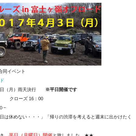
合同イベント
ド
月３日（月）雨天決行
※平日開催です
 クローズ 16：00
０−
日は休めない・・・」「帰りの渋滞を考えると週末に出かけたく
き、
平日（月曜日）開催
と致しました ★★