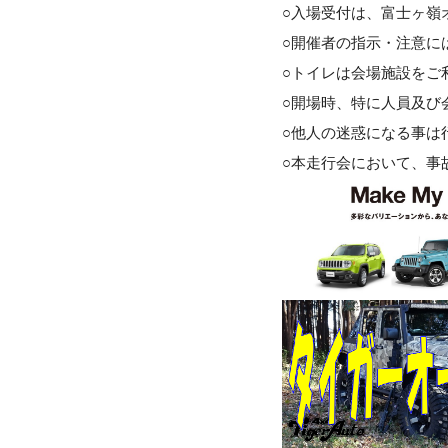
○入場受付は、富士ヶ嶺
○開催者の指示・注意に
○トイレは会場施設をご
○開場時、特に人員及び
○他人の迷惑になる事は
○本走行会において、事