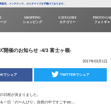
/中古車販売、メンテナンス、カスタマイズを手懸けております。
E
SHOPPING
CATEGORY
PHOTO GA
ージ
ショッピング
カテゴリー
フォトギャ
開催のお知らせ -4/3 富士ヶ嶺-
2017年03月1日
OKでシェア
TWITTERでシェア
の日程が決まりました。
＆一日「の〜んびり」自然の中ですごすetc…