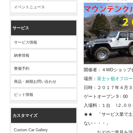
イベントニュース
サービス
サービス情報
納車情報
整備予約
開催者：４WDショップ
場所：
富士ヶ嶺オフロー
商品・納期お問い合わせ
日時：２０１７年４
ピット情報
ゲートオープン 9：00
入場料：１台 \２,００
★★ 「サービス業で土
カスタマイズ
ない・・・」
Custom Car Gallery
などのご意見を頂