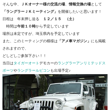
そんな中、
ＪＫオーナー様の交流の場
、
情報交換の場
として
「ラングラーＪＫミーティング」
を開催したいと思います！
日程は 年末押し迫る
１２／１５ （土）
時間は
午前１０時
から予定しています
場所は未定ですが、埼玉県内を予定しています
また、このミーティングの模様は
「アメ車マガジン」
にも掲載
されますので、
どしどしご参加下さい！！
当日は
タイガーオート
デモカーの
ラングラーアンリミテッドス
ポーツ
や
ラングラールビコン
も出場予定♪