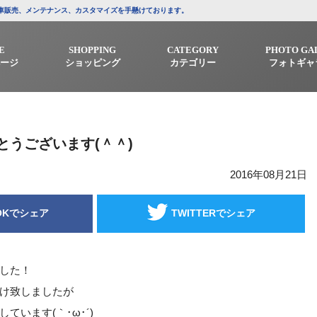
/中古車販売、メンテナンス、カスタマイズを手懸けております。
E
SHOPPING
CATEGORY
PHOTO GA
ージ
ショッピング
カテゴリー
フォトギャ
とうございます(＾＾)
2016年08月21日
OKでシェア
TWITTERでシェア
した！
け致しましたが
ています(｀･ω･´)ゞ