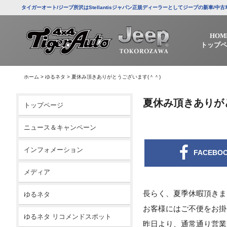
タイガーオート/ジープ所沢はStellantisジャパン正規ディーラーとしてジープの新車
HOM
トップペ
ホーム
>
ゆるネタ
>
夏休み頂きありがとうございます(＾＾)
夏休み頂きありが
トップページ
ニュース＆キャンペーン
インフォメーション
FACEBO
メディア
長らく、夏季休暇頂きま
ゆるネタ
お客様にはご不便をお掛
ゆるネタ リコメンドスポット
昨日より、通常通り営業し