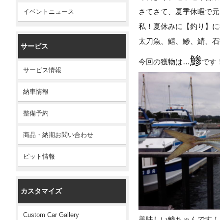
さてさて、夏季休暇で元
イベントニュース
私！夏休みに【釣り】に
太刀魚、鱚、鯵、鯖、石
サービス
鯵
今回の獲物は…
です
サービス情報
納車情報
整備予約
商品・納期お問い合わせ
ピット情報
カスタマイズ
Custom Car Gallery
美味しい鯵ちゃんです！