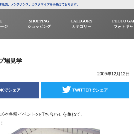
/中古車販売、メンテナンス、カスタマイズを手懸けております。
E
SHOPPING
CATEGORY
PHOTO GA
ージ
ショッピング
カテゴリー
フォトギャ
プ場見学
2009年12月12日
OKでシェア
TWITTERでシェア
ズや各種イベントの打ち合わせを兼ねて、
！