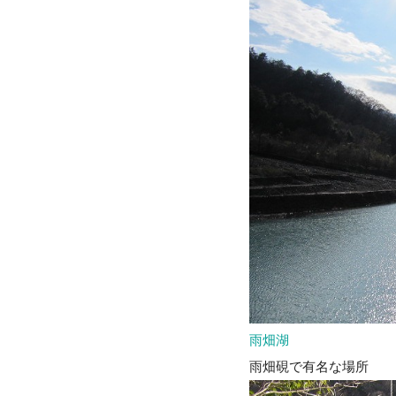
雨畑湖
雨畑硯で有名な場所