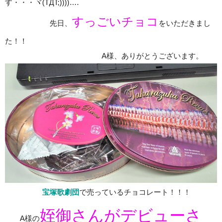
す・・・ヾ(TДT;))))….
すっごいチョコ
先日、
をいただきまし
た！！
A様、ありがとうございます。
宝塚歌劇団
で売っているチョコレート！！！
姪御さんがデビューさ
A様の