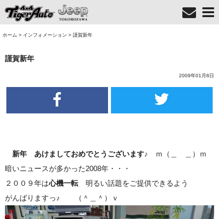
ホーム
>
インフォメーション
>
謹賀新年
謹賀新年
2009年01月8日
新年 あけましておめでとうございます♪
ｍ（＿ ＿）ｍ
暗いニュースが多かった2008年・・・
２００９年は
心機一転
明るい話題をご提供できるよう
がんばりますっ♪ （＾＿＾）ｖ