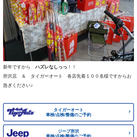
新年ですから
ハズレなしっっ
！！
所沢店 ＆ タイガーオート 各店先着１００名様ですからお
急ぎください♪
タイガーオート
車検/点検/整備のご予約
ジープ所沢
車検/点検/整備のご予約