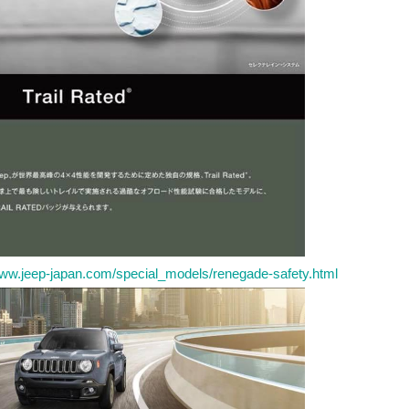
www.jeep-japan.com/special_models/renegade-safety.html