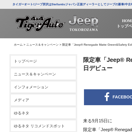
タイガーオート/ジープ所沢はStellantisジャパン正規ディーラーとしてジープの新車
HOM
トップペ
ホーム
>
ニュース＆キャンペーン
>
限定車「Jeep® Renegade Matte Green&Safety 
限定車「Jeep® Rene
トップページ
日デビュー
ニュース＆キャンペーン
インフォメーション
FACEBO
メディア
ゆるネタ
来る9月15日に
ゆるネタ リコメンドスポット
限定車「Jeep® Renegade