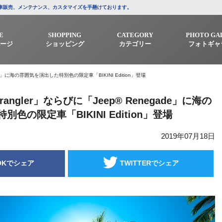
/中古車販売、メンテナンス、カスタマイズを手懸けております。
E
SHOPPING
CATEGORY
PHOTO GA
ージ
ショッピング
カテゴリー
フォトギャ
gade」に海の雰囲気を演出した特別色の限定車「BIKINI Edition」登場
rangler」ならびに「Jeep® Renegade」に海の
色の限定車「BIKINI Edition」登場
2019年07月18日
OKでシェア
TWITTERでシェア