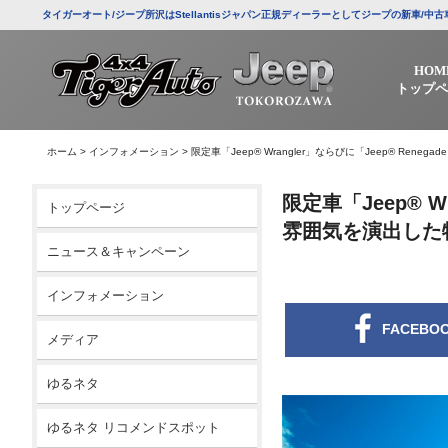
タイガーオート/ジープ所沢はStellantisジャパン正規ディーラーとしてジープの新車
HOM
トップペ
ホーム
>
インフォメーション
>
限定車「Jeep® Wrangler」ならびに「Jeep® Rene
限定車「Jeep® W
トップページ
雰囲気を演出した特別
ニュース＆キャンペーン
インフォメーション
FACEBO
メディア
ゆるネタ
ゆるネタ リコメンドスポット