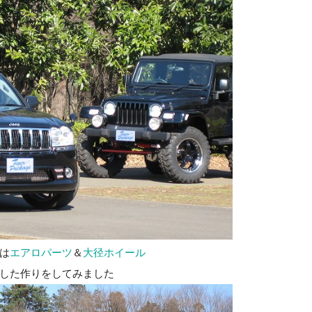
は
エアロパーツ
＆
大径ホイール
した作りをしてみました