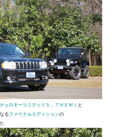
チェロキーリミテッド５．７ＨＥＭＩ
と
なる
ファイナルエディション
の
た