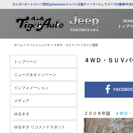
タイガーオート/ジープ所沢はStellantisジャパン正規ディーラーとしてジープの新車
HOM
トップペ
ホーム
>
イベントニュース
>
４ＷＤ・ＳＵＶパーツガイド撮影
４ＷＤ・ＳＵＶパ
トップページ
ニュース＆キャンペーン
インフォメーション
FACEBO
メディア
２００８年版
４ＷＤ・
ゆるネタ
ゆるネタ リコメンドスポット