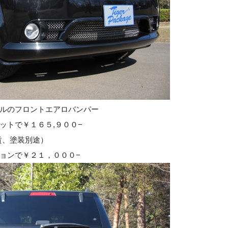
ルのフロントエアロバンパー
ットで￥１６５,９００−
賃、塗装別途）
ョンで￥２１，０００−