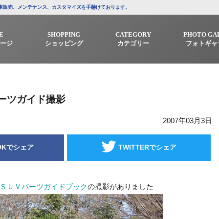
/中古車販売、メンテナンス、カスタマイズを手懸けております。
E
SHOPPING
CATEGORY
PHOTO GA
ージ
ショッピング
カテゴリー
フォトギャ
ーツガイド撮影
2007年03月3日
OKでシェア
TWITTERでシェア
ＳＵＶパーツガイドブック
の撮影がありました