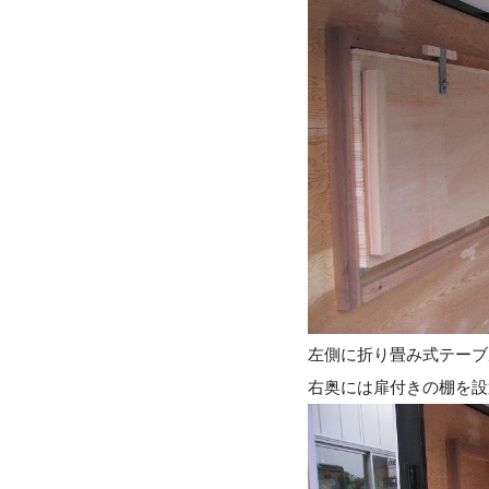
左側に折り畳み式テーブ
右奥には扉付きの棚を設