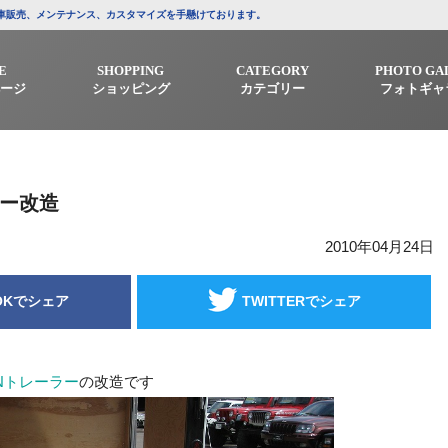
/中古車販売、メンテナンス、カスタマイズを手懸けております。
E
SHOPPING
CATEGORY
PHOTO GA
ージ
ショッピング
カテゴリー
フォトギャ
ラー改造
2010年04月24日
OKでシェア
TWITTERでシェア
Nトレーラー
の改造です