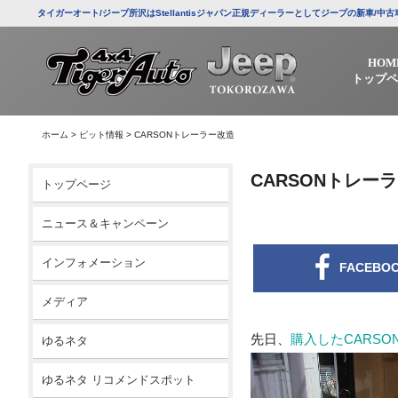
タイガーオート/ジープ所沢はStellantisジャパン正規ディーラーとしてジープの新車
HOM
トップペ
ホーム
>
ピット情報
>
CARSONトレーラー改造
CARSONトレー
トップページ
ニュース＆キャンペーン
インフォメーション
FACEBO
メディア
先日、
購入したCARSO
ゆるネタ
ゆるネタ リコメンドスポット