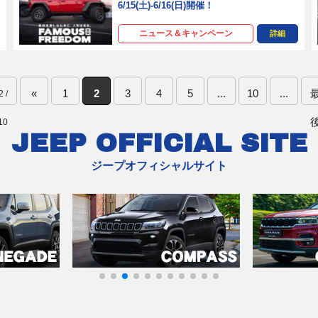
6/15(土)-6/16(日)開催！
ニュース＆キャンペーン
詳細
«
1
2
3
4
5
...
10
...
2 /
10
JEEP OFFICIAL SITE
ジープオフィシャルサイト