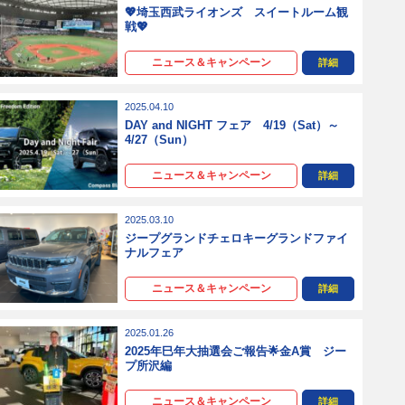
💖埼玉西武ライオンズ スイートルーム観
戦💖
ニュース＆キャンペーン
詳細
2025.04.10
DAY and NIGHT フェア 4/19（Sat）～
4/27（Sun）
ニュース＆キャンペーン
詳細
2025.03.10
ジープグランドチェロキーグランドファイ
ナルフェア
ニュース＆キャンペーン
詳細
2025.01.26
2025年巳年大抽選会ご報告🌟金A賞 ジー
プ所沢編
ニュース＆キャンペーン
詳細