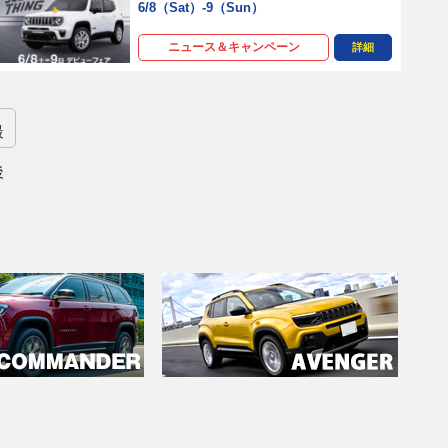
6/8（Sat）-9（Sun）
ニュース＆キャンペーン
詳細
最
後