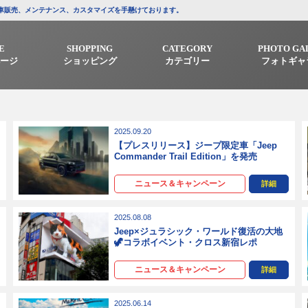
/中古車販売、メンテナンス、カスタマイズを手懸けております。
E
SHOPPING
CATEGORY
PHOTO GA
ージ
ショッピング
カテゴリー
フォトギャ
2025.09.20
【プレスリリース】ジープ限定車「Jeep
Commander Trail Edition」を発売
ニュース＆キャンペーン
詳細
2025.08.08
Jeep×ジュラシック・ワールド復活の大地
🦖コラボイベント・クロス新宿レポ
ニュース＆キャンペーン
詳細
2025.06.14