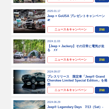
2025.01.17
Jeep × GoUSA プレゼントキャンペーン
🛫
ニュース＆キャンペーン
詳細
2024.11.03
【Jeep × Jackery】その日常に電気が走
る ⚡⚡
ニュース＆キャンペーン
詳細
2024.09.07
プレスリリース 限定車「Jeep® Grand
Cherokee Limited Special Edition」を発
売
ニュース＆キャンペーン
詳細
2024.06.29
Jeep® Legendary Days 7/13（Sat）-