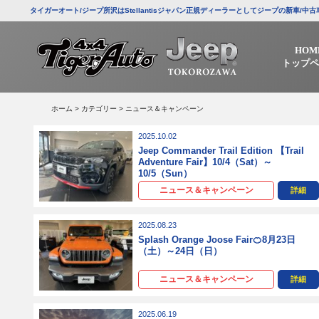
タイガーオート/ジープ所沢はStellantisジャパン正規ディーラーとしてジープの新車
HOM
トップペ
ホーム
>
カテゴリー
> ニュース＆キャンペーン
2025.10.02
Jeep Commander Trail Edition 【Trail
Adventure Fair】10/4（Sat）～
10/5（Sun）
ニュース＆キャンペーン
詳細
2025.08.23
Splash Orange Joose Fair🍊8月23日
（土）～24日（日）
ニュース＆キャンペーン
詳細
2025.06.19