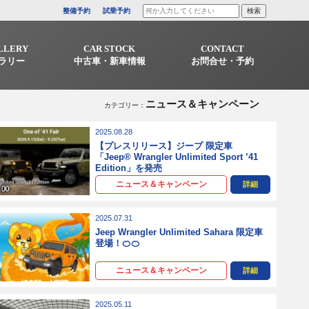
整備予約
試乗予約
LLERY
CAR STOCK
CONTACT
ラリー
中古車・新車情報
お問合せ・予約
ニュース＆キャンペーン
カテゴリー：
2025.08.28
【プレスリリース】ジープ 限定車
「Jeep® Wrangler Unlimited Sport ’41
Edition」を発売
ニュース＆キャンペーン
詳細
2025.07.31
Jeep Wrangler Unlimited Sahara 限定車
登場！🍊🍊
ニュース＆キャンペーン
詳細
2025.05.11