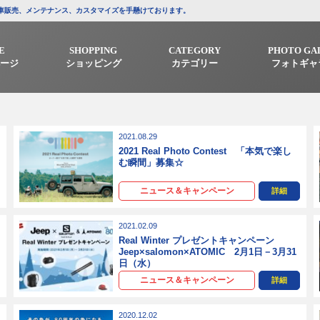
/中古車販売、メンテナンス、カスタマイズを手懸けております。
E
SHOPPING
CATEGORY
PHOTO GA
ージ
ショッピング
カテゴリー
フォトギャ
2021.08.29
2021 Real Photo Contest 「本気で楽し
む瞬間」募集☆
ニュース＆キャンペーン
詳細
2021.02.09
Real Winter プレゼントキャンペーン
Jeep×salomon×ATOMIC 2月1日－3月31
日（水）
ニュース＆キャンペーン
詳細
2020.12.02