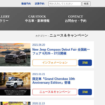
整備予約
試乗予約
LLERY
CAR STOCK
CONTACT
ラリー
中古車・新車情報
お問合せ・予約
ニュース＆キャンペーン
カテゴリー：
2021.06.20
New Jeep Compass Debut Fair 全国統一
フェア 6月26 – 27日開催
インフォメーション
詳細
2021.01.21
限定車『Grand Cherokee 10th
Anniversary Edition』登場
ニュース＆キャンペーン
詳細
2020.11.13