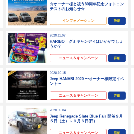
☆オーナー様と祝う80周年記念フォトコン
テストのお知らせ☆
インフォメーション
詳細
2020.11.07
９
HARIBO グミキャンディはいかがでしょ
うか？
ニュース＆キャンペーン
詳細
2020.10.15
Jeep HANABI 2020 〜オーナー様限定イベ
ント〜
ニュース＆キャンペーン
詳細
2020.09.04
Jeep Renegade Slate Blue Fair 開催９月
５日（土）～９月６日(日)
ニュース＆キャンペーン
詳細