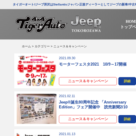
タイガーオート/ジープ所沢はStellantisジャパン正規ディーラーとしてジープの新車
HOM
トップペ
ホーム
>
カテゴリー
> ニュース＆キャンペーン
2021.09.30
モーターフェスタ2021 10/9～17開催
ニュース＆キャンペーン
詳細
2021.02.11
Jeep®誕生80周年記念 「Anniversary
Edition」フェア開催中 読売新聞2/10
ニュース＆キャンペーン
詳細
2021.01.13