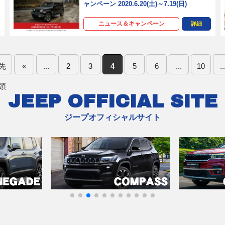
ャンペーン 2020.6.20(土)～7.19(日)
ニュース＆キャンペーン
詳細
先
«
...
2
3
4
5
6
...
10
..
頭
JEEP OFFICIAL SITE
ジープオフィシャルサイト