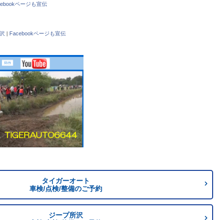
cebookページも宣伝
沢
|
Facebookページも宣伝
タイガーオート
車検/点検/整備のご予約
ジープ所沢