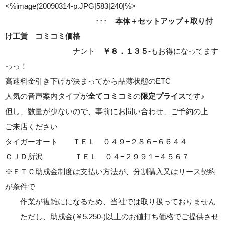
<%image(20090314-p.JPG|583|240|%>
↑↑↑ 本体＋セットアップ＋取り付
け工賃 コミコミ価格
ナント
￥８．１３５-
もお得になってます
っっ！
高速料金引き下げが決まってから品薄状態のETC
人気の音声案内タイプが
全てコミコミ
の
限定プライス
です♪
但し、数量が少ないので、事前にお問い合わせ、ご予約の上
ご来店ください
タイガーオート ＴＥＬ ０４９−２８６−６６４４
ＣＪＤ所沢 ＴＥＬ ０４−２９９１−４５６７
※ＥＴＣ助成金制度は支払い方法が、分割購入又はリース契約
が条件で
作業が複雑にになるため、当社では取り扱っておりません
ただし、助成金(￥5.250-)以上のお値打ち価格でご提供させ