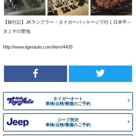
【旅行記】JKラングラー・タイガーパッケージで行く日本平～
タミヤの聖地
http://www.tigerauto.com/item/4435
タイガーオート
車検/点検/整備のご予約
ジープ所沢
車検/点検/整備のご予約