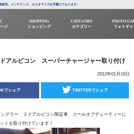
/中古車販売、メンテナンス、カスタマイズを手懸けております。
E
SHOPPING
CATEGORY
PHOTO GA
ージ
ショッピング
カテゴリー
フォトギャ
２ドアルビコン スーパーチャージャー取り付け
2012年01月10日
OKでシェア
TWITTERでシェア
ラングラー ２ドアルビコン限定車 コールオブデューティーに
ットを取り付けています！