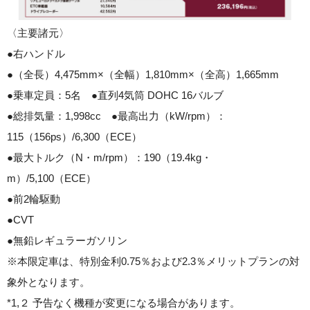
〈主要諸元〉
●右ハンドル
●（全長）4,475mm×（全幅）1,810mm×（全高）1,665mm
●乗車定員：5名 ●直列4気筒 DOHC 16バルブ
●総排気量：1,998cc ●最高出力（kW/rpm）：
115（156ps）/6,300（ECE）
●最大トルク（N・m/rpm）：190（19.4kg・
m）/5,100（ECE）
●前2輪駆動
●CVT
●無鉛レギュラーガソリン
※本限定車は、特別金利0.75％および2.3％メリットプランの対
象外となります。
*1,２ 予告なく機種が変更になる場合があります。