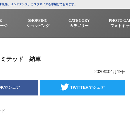
/中古車販売、メンテナンス、カスタマイズを手懸けております。
E
SHOPPING
CATEGORY
PHOTO GA
ージ
ショッピング
カテゴリー
フォトギャ
リミテッド 納車
2020年04月19日
OKでシェア
TWITTERでシェア
ッド