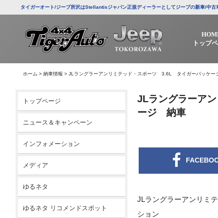
タイガーオート/ジープ所沢はStellantisジャパン正規ディーラーとしてジープの新車
HOM
トップペ
ホーム
>
納車情報
>
JLラングラーアンリミテッド・スポーツ 3.6L タイガーパッケー
JLラングラーアン
トップページ
ージ 納車
ニュース＆キャンペーン
インフォメーション
FACEBO
メディア
ゆるネタ
JLラングラーアンリミ
ゆるネタ リコメンドスポット
ション