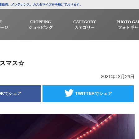
/中古車販売、メンテナンス、カスタマイズを手懸けております。
E
SHOPPING
CATEGORY
PHOTO GA
ージ
ショッピング
カテゴリー
フォトギャ
リスマス☆
2021年12月24日
OKでシェア
TWITTERでシェア