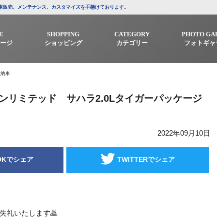
/中古車販売、メンテナンス、カスタマイズを手懸けております。
E
SHOPPING
CATEGORY
PHOTO GA
ージ
ショッピング
カテゴリー
フォトギャ
 納車
ンリミテッド サハラ2.0Lタイガーパッケージ
2022年09月10日
OKでシェア
TWITTERでシェア
失礼いたします🙇