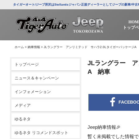
タイガーオート/ジープ所沢はStellantisジャパン正規ディーラーとしてジープの新車
HOM
トップペ
ホーム
>
納車情報
>
JLラングラー アンリミテッド サハラ2.0LタイガーパッケージA
JLラングラー ア
トップページ
A 納車
ニュース＆キャンペーン
インフォメーション
FACEBO
メディア
ゆるネタ
Jeep納車情報🎉
ゆるネタ リコメンドスポット
暫く未掲載でした情報で