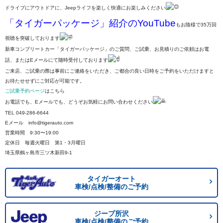
ドライブにアウトドアに、Jeepライフを楽しく快適にお楽しみください
「タイガーパッケージ」紹介のYouTube
もお陰様で35万回
視聴を突破しております
新車コンプリートカー「タイガーパッケージ」のご質問、ご試乗、お見積りのご依頼はお電
話、またはEメールにて随時受付しております
ご来店、ご試乗の際は事前にご連絡をいただき、ご都合の良い日時をご予約をいただけますと
お待たせせずにご対応が可能です。
ご試乗予約ページ
はこちら
お電話でも、Eメールでも、どうぞお気軽にお問い合わせください
TEL 049-286-6644
Eメール info@tigerauto.com
営業時間 9:30〜19:00
定休日 毎週火曜日 第1・3月曜日
埼玉県鶴ヶ島市三ツ木新田9-1
タイガーオート
車検/点検/整備のご予約
ジープ所沢
車検/点検/整備のご予約