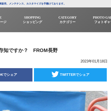
/中古車販売、メンテナンス、カスタマイズを手懸けております。
E
SHOPPING
CATEGORY
PHOTO GA
ージ
ショッピング
カテゴリー
フォトギャ
存知ですか？ FROM長野
2023年01月18日
OKでシェア
TWITTERでシェア