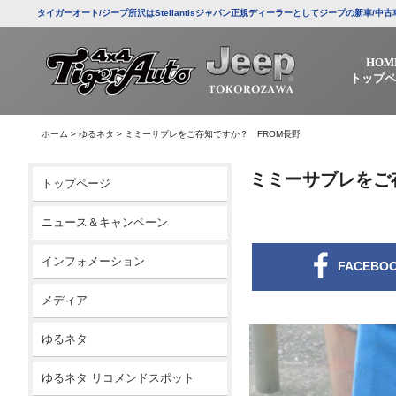
タイガーオート/ジープ所沢はStellantisジャパン正規ディーラーとしてジープの新車
HOM
トップペ
ホーム
>
ゆるネタ
>
ミミーサブレをご存知ですか？ FROM長野
ミミーサブレをご
トップページ
ニュース＆キャンペーン
インフォメーション
FACEBO
メディア
ゆるネタ
ゆるネタ リコメンドスポット