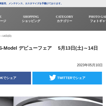
/中古車販売、メンテナンス、カスタマイズを手懸けております。
E
SHOPPING
CATEGORY
PHOTO GA
ージ
ショッピング
カテゴリー
フォトギャ
)～14日(日)
ss S-Model デビューフェア 5月13日(土)～14日
2023年05月10日
OKでシェア
TWITTERでシェア