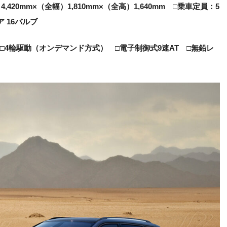
420mm×（全幅）1,810mm×（全高）1,640mm □乗車定員：5
ア 16バルブ
c □4輪駆動（オンデマンド方式） □電子制御式9速AT □無鉛レ