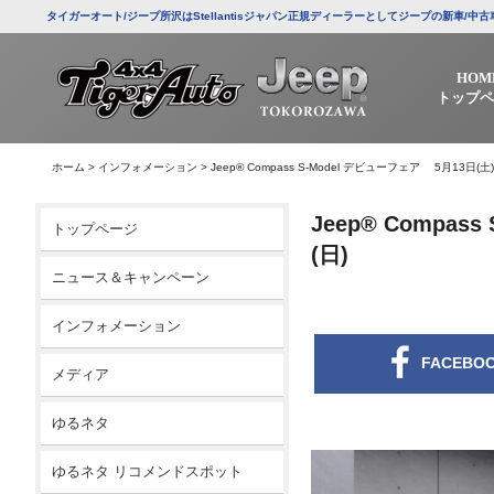
タイガーオート/ジープ所沢はStellantisジャパン正規ディーラーとしてジープの新車
HOM
トップペ
ホーム
>
インフォメーション
>
Jeep® Compass S-Model デビューフェア 5月13日(土
Jeep® Compa
トップページ
(日)
ニュース＆キャンペーン
インフォメーション
FACEBO
メディア
ゆるネタ
ゆるネタ リコメンドスポット