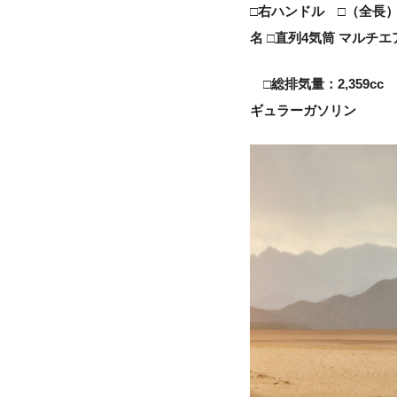
□右ハンドル □（全長）4,
名 □直列4気筒 マルチエ
□総排気量：2,359c
ギュラーガソリン