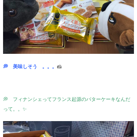
💭 美味しそう 。。。
🧀
💭 フィナンシェってフランス起源のバターケーキなんだ
って。。✨