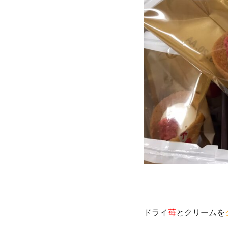
ドライ
苺
とクリームを