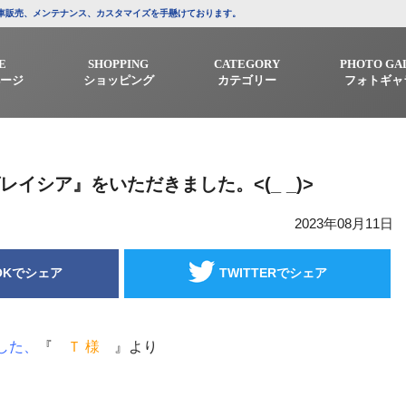
/中古車販売、メンテナンス、カスタマイズを手懸けております。
E
SHOPPING
CATEGORY
PHOTO GA
ージ
ショッピング
カテゴリー
フォトギャ
レイシア』をいただきました。<(_ _)>
2023年08月11日
OKでシェア
TWITTERでシェア
した、
『
Ｔ 様
』より