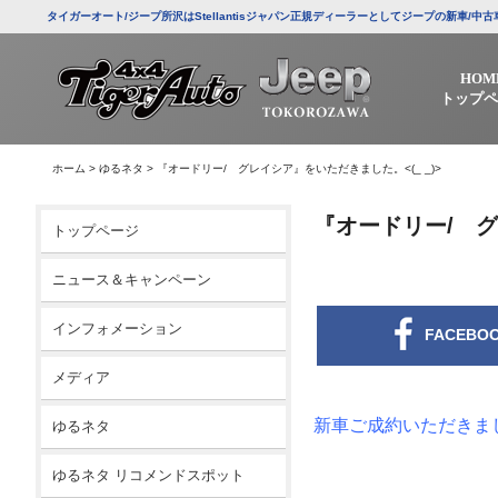
タイガーオート/ジープ所沢はStellantisジャパン正規ディーラーとしてジープの新車
HOM
トップペ
ホーム
>
ゆるネタ
>
『オードリー/ グレイシア』をいただきました。<(_ _)>
『オードリー/ グ
トップページ
ニュース＆キャンペーン
インフォメーション
FACEBO
メディア
新車ご成約いただきま
ゆるネタ
ゆるネタ リコメンドスポット