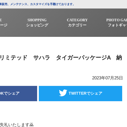
/中古車販売、メンテナンス、カスタマイズを手懸けております。
E
SHOPPING
CATEGORY
PHOTO GA
ージ
ショッピング
カテゴリー
フォトギャ
ンリミテッド サハラ タイガーパッケージA 納
2023年07月25日
OKでシェア
TWITTERでシェア
失礼いたします🙇