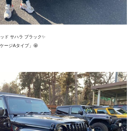
ッド サハラ ブラック✨
ケージAタイプ」🤩