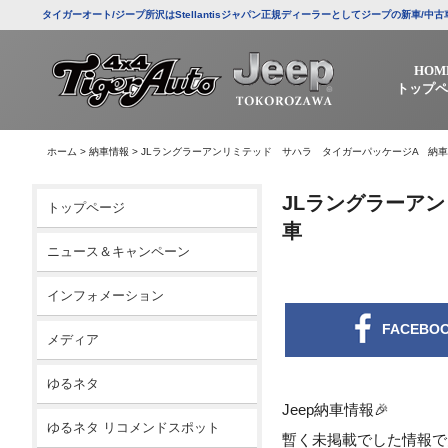
タイガーオート/ジープ所沢はStellantisジャパン正規ディーラーとしてジープの新車
HOM
トップペ
ホーム
>
納車情報
>
JLラングラーアンリミテッド サハラ タイガーパッケージA 納車
JLラングラーア
トップページ
車
ニュース＆キャンペーン
インフォメーション
FACEBO
メディア
ゆるネタ
Jeep納車情報🎉
ゆるネタ リコメンドスポット
暫く未掲載でした情報で