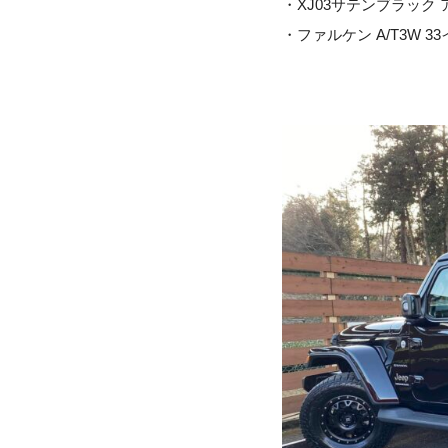
・XJ03サテンブラック
・ファルケン A/T3W 