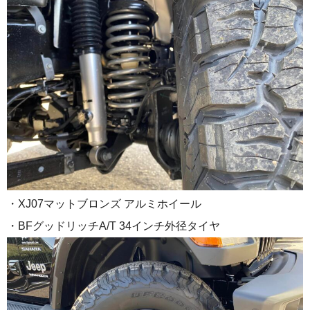
・XJ07マットブロンズ アルミホイール
・BFグッドリッチA/T 34インチ外径タイヤ