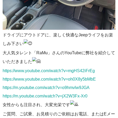
ドライブにアウトドアに、楽しく快適なJeepライフをお楽
しみ下さい
大人気タレント「RaMu」さんのYouTubeに弊社を紹介して
いただきました
https://www.youtube.com/watch?v=mgHS42iFrEg
https://www.youtube.com/watch?v=oh0X8y5bMbE
https://m.youtube.com/watch?v=o9hmvlw9JGA
https://m.youtube.com/watch?v=jX2W3Fx-Xr0
女性からも注目され、大変光栄です
ご質問、ご試乗、お見積りのご依頼はお電話、またはEメー