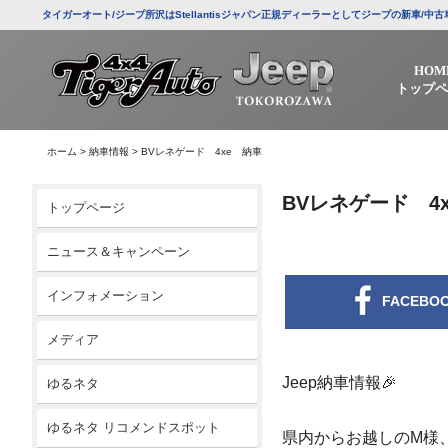
タイガーオート/ジープ所沢はStellantisジャパン正規ディーラーとしてジープの新車
HOM
トップペ
ホーム
>
納車情報
>
BVレネゲード 4xe 納車
BVレネゲード 4
トップページ
ニュース＆キャンペーン
インフォメーション
FACEBO
メディア
Jeep納車情報🎉
ゆるネタ
ゆるネタ リコメンドスポット
県内からお越しのM様、