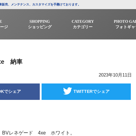
/中古車販売、メンテナンス、カスタマイズを手懸けております。
E
SHOPPING
CATEGORY
PHOTO GA
ージ
ショッピング
カテゴリー
フォトギャ
xe 納車
2023年10月11日
OKでシェア
TWITTERでシェア
BVレネゲード 4xe ホワイト。