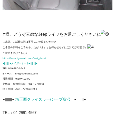
Y様、どうぞ素敵なJeepライフをお過ごしくださいね
ご来店、ご試乗の際は事前にご連絡をいただき、
ご希望の日時をご予約をいただけますとお待たせせずにご対応が可能です
ご試乗予約はこちら↓
https://www.tigerauto.com/test_drive/
●|||||||●タイガーオート●|||||||●
TEL 049-286-6644
Eメール info@tigerauto.com
営業時間 9:30〜19:00
定休日 毎週火曜日 第1・3月曜日
埼玉県鶴ヶ島市三ツ木新田9-1
●|||||||●
埼玉西クライスラー/ジープ所沢
●|||||||●
TEL：04-2991-4567