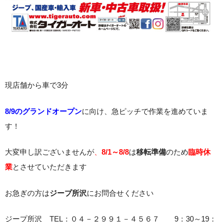
現店舗から車で3分
8/9のグランドオープン
に向け、急ピッチで作業を進めていま
す！
大変申し訳ございませんが
、
8/1～8/8
は
移転準備
のため
臨時休
業
とさせていただきます
お急ぎの方は
ジープ所沢
にお問合せください
ジープ所沢 TEL：０４－２９９１－４５６７ 9：30～19：