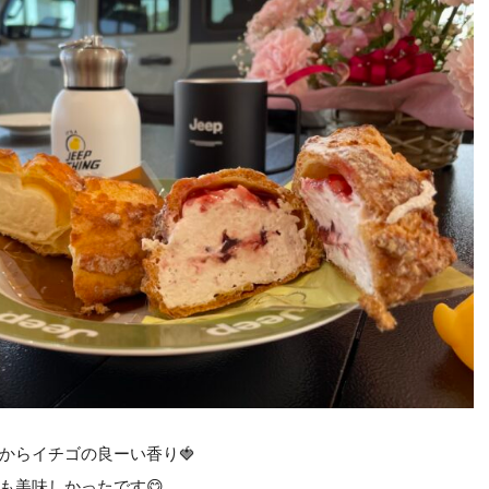
からイチゴの良ーい香り🍓
も美味しかったです
😋