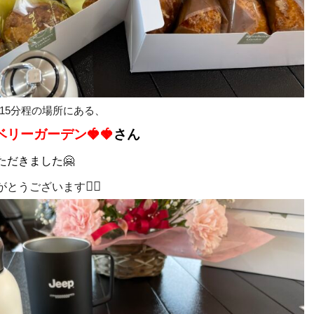
15分程の場所にある、
ベリーガーデン
🍓🍓
さん
ただきました🤗
🙇‍♀️
がとうございます