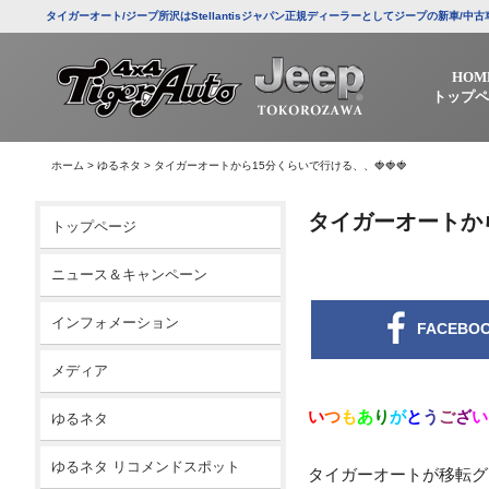
タイガーオート/ジープ所沢はStellantisジャパン正規ディーラーとしてジープの新車
HOM
トップペ
ホーム
>
ゆるネタ
>
タイガーオートから15分くらいで行ける、、🍓🍓🍓
タイガーオートから
トップページ
ニュース＆キャンペーン
インフォメーション
FACEBO
メディア
い
つ
も
あ
り
が
と
う
ご
ざ
い
ゆるネタ
ゆるネタ リコメンドスポット
タイガーオートが移転グ