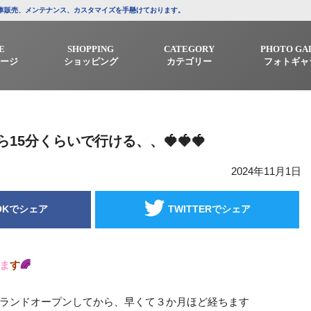
/中古車販売、メンテナンス、カスタマイズを手懸けております。
E
SHOPPING
CATEGORY
PHOTO GA
ージ
ショッピング
カテゴリー
フォトギャ
15分くらいで行ける、、🍓🍓🍓
2024年11月1日
OKでシェア
TWITTERでシェア
ま
す
🌈
ランドオープンしてから、早くて３か月ほど経ちます