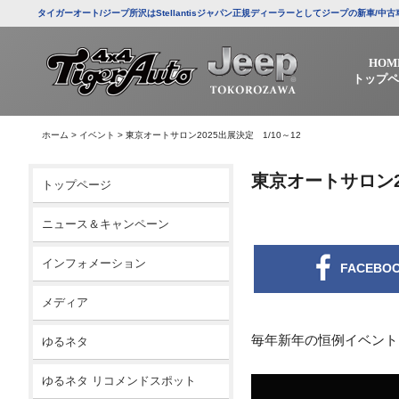
タイガーオート/ジープ所沢はStellantisジャパン正規ディーラーとしてジープの新車
HOM
トップペ
ホーム
>
イベント
>
東京オートサロン2025出展決定 1/10～12
東京オートサロン20
トップページ
ニュース＆キャンペーン
インフォメーション
FACEBO
メディア
毎年新年の恒例イベント
ゆるネタ
ゆるネタ リコメンドスポット