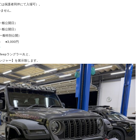
ては保護者同伴にて入場可）。
ざいません。
）
 （一般公開日）
 （一般公開日）
円（一般特別公開）
●3,000円
/
eepラングラーJLと、
ベンジャー】を展示致します。