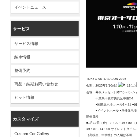
イベントニュース
サービス
サービス情報
納車情報
整備予約
TOKYO AUTO SALON 2025
商品・納期お問い合わせ
会期：2025年1/10(金)
11(土)
会場：幕張メッセ（日本コンベンシ
ピット情報
千葉県千葉市美浜区中瀬2-1
●国際展示場 ホール1～11 ●
●イベントホール ●屋外展示場
開催日程
カスタマイズ
■1月10日（金） 9：00～19：0
●9：00～14：00 サイレントタイ
Custom Car Gallery
（高校生、中学生）の入場は不可