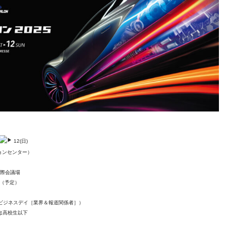
12(日)
ョンセンター）
国際会議場
（予定）
0 （ビジネスデイ［業界＆報道関係者］）
ムは高校生以下