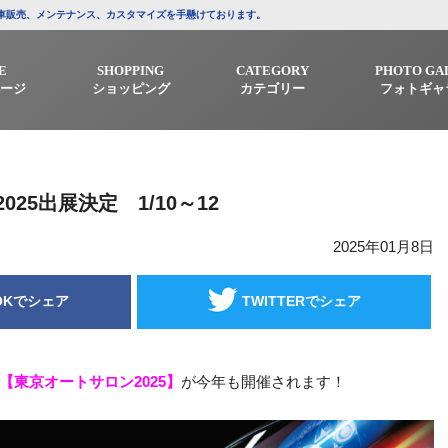
/中古車販売、メンテナンス、カスタマイズを手懸けております。
E
SHOPPING
CATEGORY
PHOTO GA
ージ
ショッピング
カテゴリー
フォトギャ
25出展決定 1/10～12
2025年01月8日
OKでシェア
TWITTERでシェア
【東京オートサロン2025】
が今年も開催されます！