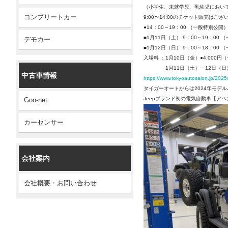
（小学生、未就学児、乳幼児におい
コンプリートカー
9:00〜14:00のチケット販売はご
●14：00～19：00 （一般特別公開
■1月11日（土） 9：00～19：00
デモカー
■1月12日（日） 9：00～18：00
入場料 ：1月10日（金）●4,000
1月11日（土）・12日（日） 
中古車情報
https://www.tokyoautosalon.jp/2025
タイガーオートからは2024年モデルJ
Jeepブランド初の電気自動車【ア
Goo-net
カーセンサー
会社案内
会社概要・お問い合わせ